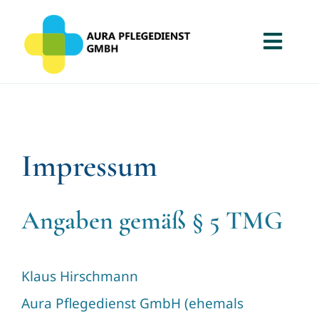
Zum
Inhalt
Toggl
springen
Navig
Home
Über uns
Impressum
Jobs
Angaben gemäß § 5 TMG
Ausbildung
Kontakt
Klaus Hirschmann
Aura Pflegedienst GmbH (ehemals