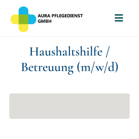
Zum
Inhalt
Toggl
springen
Navig
Home
Haushaltshilfe /
Über uns
Betreuung (m/w/d)
Jobs
Ausbildung
Kontakt